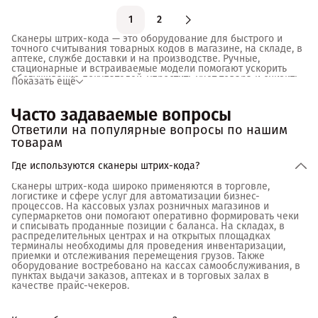
1
2
Сканеры штрих-кода — это оборудование для быстрого и
точного считывания товарных кодов в магазине, на складе, в
аптеке, службе доставки и на производстве. Ручные,
стационарные и встраиваемые модели помогают ускорить
обслуживание покупателей, упростить учет товара и снизить
Показать ещё
количество ошибок при продаже и приемке продукции.
В интернет-магазине вы можете выбрать и купить сканер
Часто задаваемые вопросы
штрих-кода под любые задачи: для кассы, маркировки,
работы с ЕГАИС и системой «Честный знак», инвентаризации и
Ответили на популярные вопросы по нашим
складского учета. Современные устройства считывают не
товарам
только классические 1D-коды, но и 2D-форматы, включая QR
и DataMatrix, а многие модели корректно распознают коды с
Где используются сканеры штрих-кода?
бумаги, упаковки и экрана смартфона, даже если
изображение частично повреждено.
Сканеры штрих-кода широко применяются в торговле,
логистике и сфере услуг для автоматизации бизнес-
Для небольших торговых точек подойдут проводные USB-
процессов. На кассовых узлах розничных магазинов и
сканеры, которые легко подключаются к кассе или POS-
супермаркетов они помогают оперативно формировать чеки
системе и не требуют сложной настройки. Для курьеров,
и списывать проданные позиции с баланса. На складах, в
складов и мобильных сотрудников удобнее беспроводные
распределительных центрах и на открытых площадках
сканеры с Bluetooth, а для кассовых зон с высокой
терминалы необходимы для проведения инвентаризации,
проходимостью — стационарные и презентационные модели с
приемки и отслеживания перемещения грузов. Также
автоматическим считыванием.
оборудование востребовано на кассах самообслуживания, в
пунктах выдачи заказов, аптеках и в торговых залах в
При выборе важно учитывать тип считывателя, дальность и
качестве прайс-чекеров.
скорость сканирования, поддерживаемые интерфейсы, а
также условия эксплуатации. Для интенсивной работы в
логистике и на производстве часто выбирают промышленные
модели с повышенной защитой корпуса и устойчивостью к