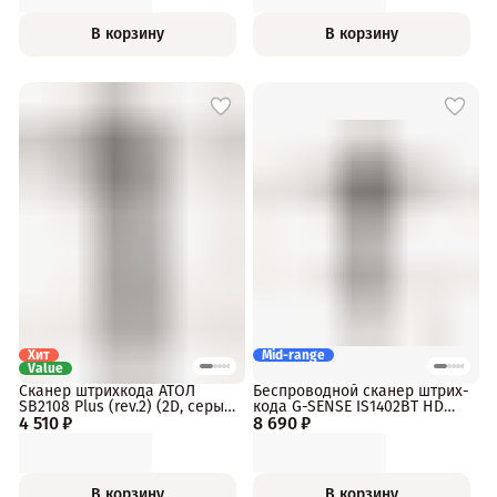
В корзину
В корзину
Хит
Mid-range
Value
Сканер штрихкода АТОЛ
Беспроводной сканер штрих-
SB2108 Plus (rev.2) (2D, серый,
кода G-SENSE IS1402BT HD
4 510 ₽
USB, без подставки, упаковка
8 690 ₽
1D/2D Bluetooth, 2.4Ghz, USB,
1 шт.)
черный, dongle
В корзину
В корзину