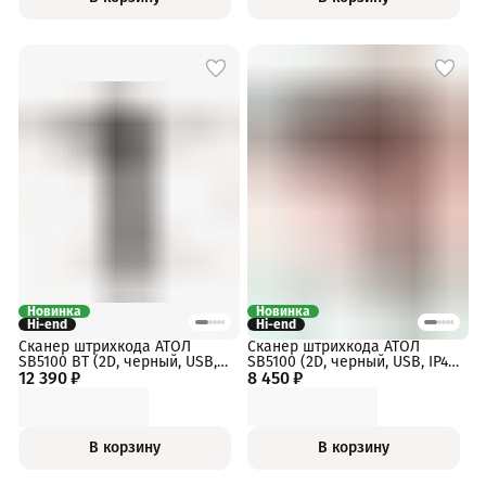
Новинка
Новинка
Hi-end
Hi-end
Сканер штрихкода АТОЛ
Сканер штрихкода АТОЛ
SB5100 BT (2D, черный, USB,
SB5100 (2D, черный, USB, IP42,
12 390 ₽
Bluetooth 5.0, IP42, c
8 450 ₽
без подставки, упаковка 1
подставкой, упаковка 1 шт.)
шт.)
В корзину
В корзину