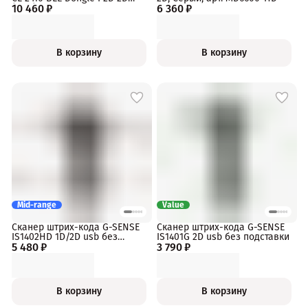
10 460 ₽
(USB)
6 360 ₽
В корзину
В корзину
Mid-range
Value
Сканер штрих-кода G-SENSE
Сканер штрих-кода G-SENSE
IS1402HD 1D/2D usb без
IS1401G 2D usb без подставки
5 480 ₽
подставки
3 790 ₽
В корзину
В корзину