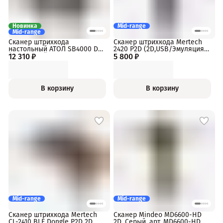
Новинка
Mid-range
Mid-range
Сканер штрихкода
Сканер штрихкода Mertech
настольный АТОЛ SB4000 D
2420 P2D (2D,USB/Эмуляция
12 310 ₽
(2D, черный, USB, упаковка 1
5 800 ₽
RS-232)
шт.)
В корзину
В корзину
Mid-range
Mid-range
Сканер штрихкода Mertech
Сканер Mindeo MD6600-HD
CL-2410 BLE Dongle P2D 2D
2D, Серый, арт. MD6600-HD