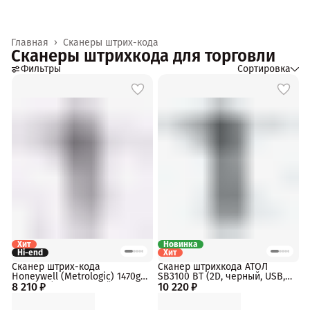
Главная
›
Сканеры штрих-кода
Сканеры штрихкода для торговли
Фильтры
Сортировка
Хит
Новинка
Hi-end
Хит
Сканер штрих-кода
Сканер штрихкода АТОЛ
Honeywell (Metrologic) 1470g
SB3100 BT (2D, черный, USB,
8 210 ₽
Voyager (USB, Черный, арт.
10 220 ₽
Bluetooth 5.0, IP42, c
1470G2D-2USB-33502)
подставкой, упаковка 1 шт.)