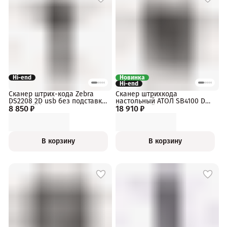
Hi-end
Новинка
Hi-end
Сканер штрих-кода Zebra
Сканер штрихкода
DS2208 2D usb без подставки
настольный АТОЛ SB4100 D
8 850 ₽
(черный)(арт. DS2208-
18 910 ₽
(2D, черный, USB, упаковка 1
SR7U2100AZW)
шт.)
В корзину
В корзину