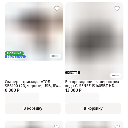
Новинка
Mid-range
Hi-end
Сканер штрихкода АТОЛ
Беспроводной сканер штрих-
SB3100 (2D, черный, USB, IP42,
кода G-SENSE IS1405BT HD
6 360 ₽
без подставки, упаковка 1
13 360 ₽
1D/2D Bluetooth, 2.4Ghz, USB,
шт.)
черный, cradle
В корзину
В корзину