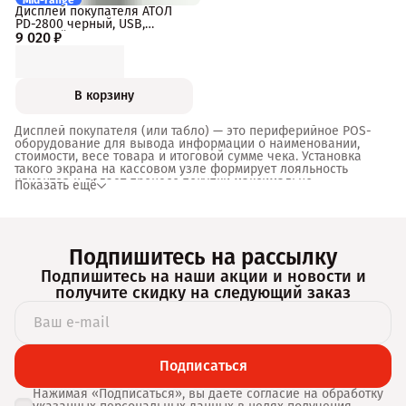
Mid-range
Дисплей покупателя АТОЛ
PD-2800 черный, USB,
9 020 ₽
зеленый светофильтр.
В корзину
Дисплей покупателя (или табло) — это периферийное POS-
оборудование для вывода информации о наименовании,
стоимости, весе товара и итоговой сумме чека. Установка
такого экрана на кассовом узле формирует лояльность
клиентов и делает процесс покупки максимально
Показать ещё
прозрачным.
Виды матриц экрана
Подпишитесь на рассылку
Современные устройства чаще всего оснащаются вакуумно-
Подпишитесь на наши акции и новости и
флуоресцентными (VFD) или жидкокристаллическими (LCD)
дисплеями. VFD-модели выделяются высокой контрастностью
получите скидку на следующий заказ
и предлагают зеленую или голубую подсветку символов,
которые хорошо читаются при любом магазинном освещении.
LCD-экраны, помимо текстовых данных, способны
демонстрировать цветную графику, полноценные рекламные
видеоролики и слайд-шоу.
Подписаться
Технические параметры
Нажимая «Подписаться», вы даете согласие на обработку