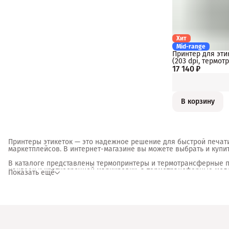
Хит
Mid-range
Принтер для эти
(203 dpi, термо
17 140 ₽
печать, USB, Eth
В корзину
Принтеры этикеток — это надежное решение для быстрой печати
маркетплейсов. В интернет-магазине вы можете выбрать и купить
В каталоге представлены термопринтеры и термотрансферные пр
наклеек и краткосрочной маркировки, а термотрансферные мод
Показать ещё
воздействии.
При выборе принтера этикеток важно учитывать ширину печати,
настольные модели, а для интенсивной эксплуатации — более п
Современные принтеры для печати этикеток помогают ускорить 
используют в розничной торговле, на складах, в службах достав