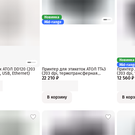
Новинка
Mid-range
Новинка
Mid-rang
к АТОЛ DD120 (203
Принтер для этикеток АТОЛ TT43
Принтер 
, USB, Ethernet)
(203 dpi, термотрансферная
(203 dpi,
22 210 ₽
печать, USB, RS-232, Ethernet)
12 560 ₽
Ethernet)
В корзину
В кор