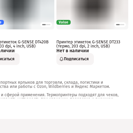
e
Value
этикеток G-SENSE DT420B
Принтер этикеток G-SENSE DT233
03 dpi, 4 inch, USB)
(термо, 203 dpi, 2 inch, USB)
аличии
Нет в наличии
исаться
Подписаться
портных ярлыков для торговли, склада, логистики и
тва или работы с Ozon, Wildberries и Яндекс Маркетом.
 и сферой применения. Термопринтеры подходят для чеков,
хранять читаемость при хранении, перевозке и внешнем
чения. Для небольшого бизнеса подойдут компактные
трихкодов.
ошибок при маркировке. Такое оборудование активно