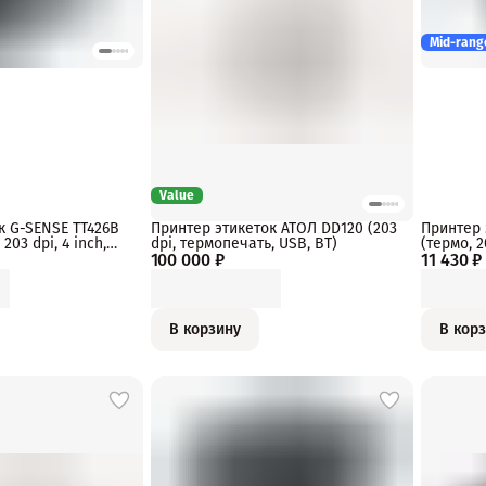
Mid-rang
Value
к G-SENSE TT426B
Принтер этикеток АТОЛ DD120 (203
Принтер 
203 dpi, 4 inch,
dpi, термопечать, USB, BT)
(термо, 2
100 000 ₽
11 430 ₽
В корзину
В кор