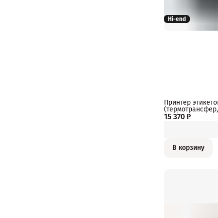
Hi-end
Принтер этикето
(термотрансфер, 
15 370 ₽
USB)
В корзину