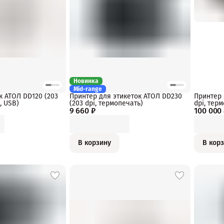
Новинка
Mid-range
к АТОЛ DD120 (203
Принтер для этикеток АТОЛ DD230
Принтер 
, USB)
(203 dpi, термопечать)
dpi, тер
9 660 ₽
100 000
USB, Eth
мм, скор
В корзину
В кор