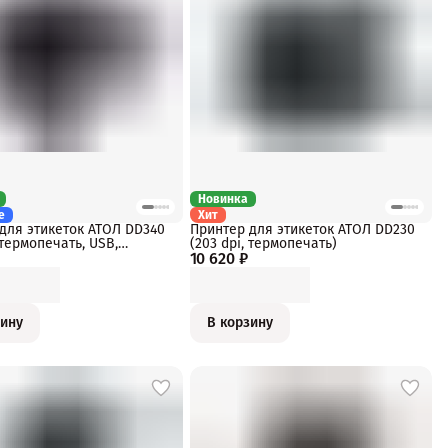
Новинка
e
Хит
для этикеток АТОЛ DD340
Принтер для этикеток АТОЛ DD230
 термопечать, USB,
(203 dpi, термопечать)
10 620 ₽
зину
В корзину