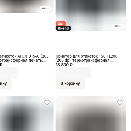
Хит
Hi-end
этикеток АТОЛ DT540 (203
Принтер для этикеток TSC TE200
мотрансферная печать,
(203 dpi, термотрансферная
 ₽
ernet) ширина печати 108
18 830 ₽
печать, USB)
ость печати 152 мм/с.
зину
В корзину