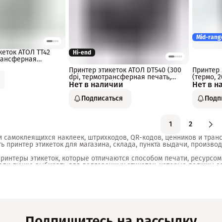
Mid-rang
кеток АТОЛ TT42
Hi-end
трансферная
ernet)
Принтер этикеток АТОЛ DT540 (300
Принтер 
dpi, термотрансферная печать,
(термо, 2
Нет в наличии
USB, Ethernet) ширина печати 108
Нет в н
мм, скорость печати 127 мм/с.
Подписаться
Подп
1
2
 самоклеящихся наклеек, штрихкодов, QR-кодов, ценников и транс
 принтер этикеток для магазина, склада, пункта выдачи, производс
интеры этикеток, которые отличаются способом печати, ресурсом
ели лучше выбирать для долговечных этикеток, которые должны со
 разрешение, скорость, объем ежедневной нагрузки и тип подклю
роизводительные устройства для массовой печати маркировки и ш
упаковку заказов, упростить товарный учет и снизить количество 
ки, на производстве и при подготовке поставок на маркетплейсы.
Подпишитесь на рассылку