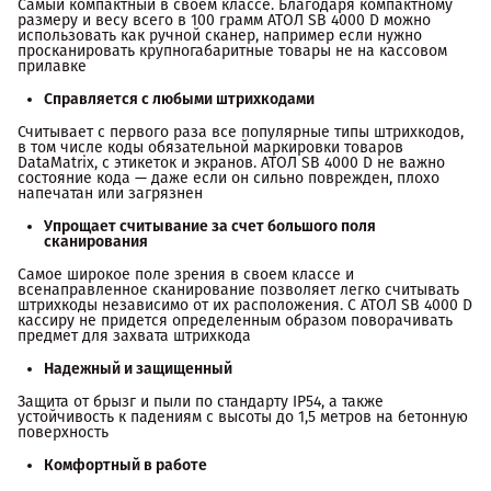
Самый компактный в своем классе. Благодаря компактному
размеру и весу всего в 100 грамм АТОЛ SB 4000 D можно
использовать как ручной сканер, например если нужно
просканировать крупногабаритные товары не на кассовом
прилавке
Справляется с любыми штрихкодами
Считывает с первого раза все популярные типы штрихкодов,
в том числе коды обязательной маркировки товаров
DataMatrix, с этикеток и экранов. АТОЛ SB 4000 D не важно
состояние кода — даже если он сильно поврежден, плохо
напечатан или загрязнен
Упрощает считывание за счет большого поля 
сканирования
Самое широкое поле зрения в своем классе и
всенаправленное сканирование позволяет легко считывать
штрихкоды независимо от их расположения. С АТОЛ SB 4000 D
кассиру не придется определенным образом поворачивать
предмет для захвата штрихкода
Надежный и защищенный
Защита от брызг и пыли по стандарту IP54, а также
устойчивость к падениям с высоты до 1,5 метров на бетонную
поверхность
Комфортный в работе