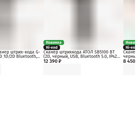
Новинка
Новинк
Hi-end
Hi-end
анер штрих-кода G-
Сканер штрихкода АТОЛ SB5100 BT
Сканер 
D 1D/2D Bluetooth,
(2D, черный, USB, Bluetooth 5.0, IP42,
черный, 
ый, dongle
12 390 ₽
c подставкой, упаковка 1 шт.)
8 450 ₽
упаковка