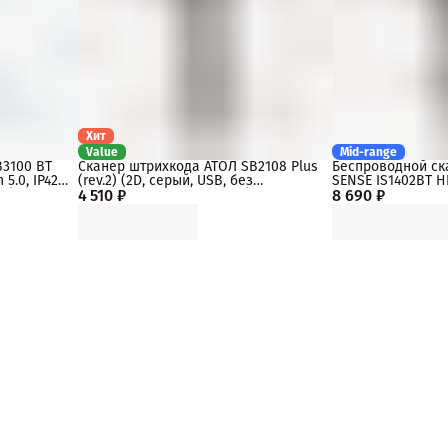
Хит
Value
Mid-range
B3100 BT
Сканер штрихкода АТОЛ SB2108 Plus
Беспроводной ск
5.0, IP42,
(rev.2) (2D, серый, USB, без
SENSE IS1402BT H
т.)
4 510 ₽
подставки, упаковка 1 шт.)
8 690 ₽
2.4Ghz, USB, черн