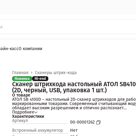
лайн-касс
О компании
Главная
›
Сканеры штрих-кода
Новинка
Hi-end
Сканер штрихкода настольный АТОЛ SB410
(2D, черный, USB, упаковка 1 шт.)
О товаре
АТОЛ SB 4100D – настольный 2D-сканер штрихкодов для рабо
маркированными товарами. Современный считывающий мод
обладает высоким разрешением и отлично распознает
штрихкоды с низкой контрастностью. Обеспечивает стабиль
Подробнее
скорость и точность сканирования. Отлично справляется со
Характеристики
всеми типами штрихкодов, которые используются для
Артикул
00-00001262
обязательной маркировки.
Сканер протестирован и рекомендован ЦРПТ для работы с
Встроенный аккумулятор
Нет
системой «Честный ЗНАК» и товарами, подлежащими