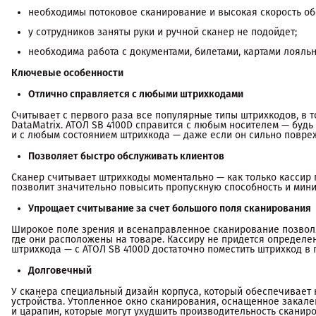
необходимы потоковое сканирование и высокая скорость о
у сотрудников заняты руки и ручной сканер не подойдет;
необходима работа с документами, билетами, картами лояльно
Ключевые особенности
Отлично справляется с любыми штрихкодами
Считывает с первого раза все популярные типы штрихкодов, в 
DataMatrix. АТОЛ SB 4100D справится с любым носителем — будь
и с любым состоянием штрихкода — даже если он сильно повреж
Позволяет быстро обслуживать клиентов
Сканер считывает штрихкоды моментально — как только кассир 
позволит значительно повысить пропускную способность и мини
Упрощает считывание за счет большого поля сканирования
Широкое поле зрения и всенаправленное сканирование позволяе
где они расположены на товаре. Кассиру не придется определе
штрихкода — с АТОЛ SB 4100D достаточно поместить штрихкод в 
Долговечный
У сканера специальный дизайн корпуса, который обеспечивает
устройства. Утопленное окно сканирования, оснащенное закал
и царапин, которые могут ухудшить производительность сканиро