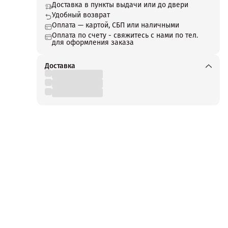
Доставка в пункты выдачи или до двери
Удобный возврат
Оплата — картой, СБП или наличными
Оплата по счету - свяжитесь с нами по тел.
для оформления заказа
Доставка
 в
x.
бым
лохо
сир
олит
где
нным
 АТОЛ