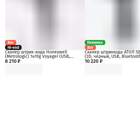
Хит
Новинка
Hi-end
Хит
Сканер штрих-кода Honeywell
Сканер штрихкода АТОЛ S
(Metrologic) 1470g Voyager (USB,
(2D, черный, USB, Bluetooth 
8 210 ₽
Черный, арт. 1470G2D-2USB-33502)
10 220 ₽
c подставкой, упаковка 1 ш