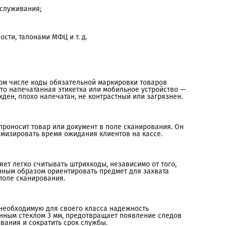
SB 4100D достаточно поместить штрихкод в поле сканирован
бслуживания;
Долговечный
У сканера специальный дизайн корпуса, который обеспечив
необходимую для своего класса надежность устройства.
сти, талонами МФЦ и т. д.
Утопленное окно сканирования, оснащенное закаленным
стеклом 3 мм, предотвращает появление следов и царапин,
которые могут ухудшить производительность сканирования 
сократить срок службы.
Комфортный в работе
Светодиоды для подсветки утоплены за окном сканирования
том числе коды обязательной маркировки товаров
едва заметны и не мешают покупателям и кассирам.
 то напечатанная этикетка или мобильное устройство —
С одним универсальным интерфейсом для подключения и
ден, плохо напечатан, не контрастный или загрязнен.
питания
При подключении через USB не требуется дополнительный
источник питания. Это снижает затраты на аксессуары, устан
проносит товар или документ в поле сканирования. Он
и управление.
мизировать время ожидания клиентов на кассе.
т легко считывать штрихкоды, независимо от того,
нным образом ориентировать предмет для захвата
поле сканирования.
 необходимую для своего класса надежность
енным стеклом 3 мм, предотвращает появление следов
вания и сократить срок службы.