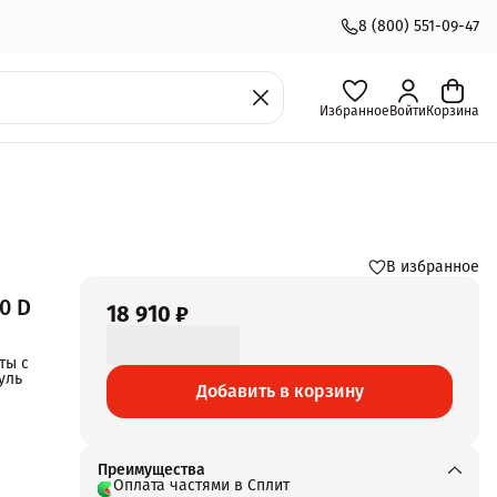
8 (800) 551-09-47
Избранное
Войти
Корзина
В избранное
0 D
18 910 ₽
ты с
уль
Добавить в корзину
ную
Преимущества
Оплата частями в Сплит