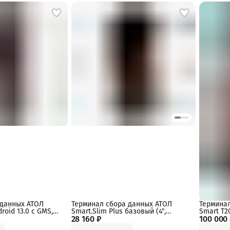
 данных АТОЛ
Терминал сбора данных АТОЛ
Термина
droid 13.0 с GMS,
Smart.Slim Plus базовый (4",
Smart T20
b, 2D N6602-W2,
28 160 ₽
Android 10 с GMS, MT6761D,
100 000
MT6769, 
, Camera, IP66,
2Gb/16Gb, 2D E3, Wi-Fi, BT, NFC, 4G,
Fi, BT, N