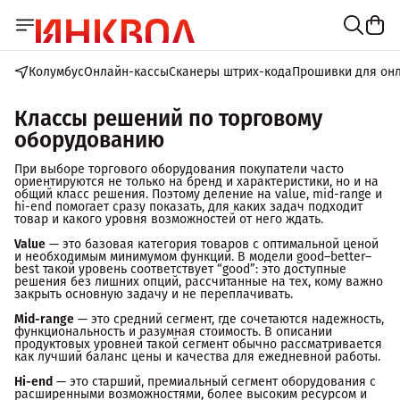
Колумбус
Онлайн-кассы
Сканеры штрих-кода
Прошивки для он
Классы решений по торговому
оборудованию
При выборе торгового оборудования покупатели часто
ориентируются не только на бренд и характеристики, но и на
общий класс решения. Поэтому деление на value, mid-range и
hi-end помогает сразу показать, для каких задач подходит
товар и какого уровня возможностей от него ждать.
Value
— это базовая категория товаров с оптимальной ценой
и необходимым минимумом функций. В модели good–better–
best такой уровень соответствует “good”: это доступные
решения без лишних опций, рассчитанные на тех, кому важно
закрыть основную задачу и не переплачивать.
Mid-range
— это средний сегмент, где сочетаются надежность,
функциональность и разумная стоимость. В описании
продуктовых уровней такой сегмент обычно рассматривается
как лучший баланс цены и качества для ежедневной работы.
Hi-end
— это старший, премиальный сегмент оборудования с
расширенными возможностями, более высоким ресурсом и