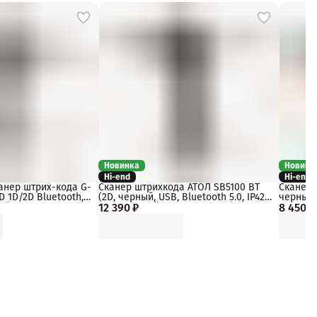
Новинка
Новинк
Hi-end
Hi-end
анер штрих-кода G-
Сканер штрихкода АТОЛ SB5100 BT
Сканер 
D 1D/2D Bluetooth,
(2D, черный, USB, Bluetooth 5.0, IP42,
черный, 
ый, dongle
12 390 ₽
c подставкой, упаковка 1 шт.)
8 450 ₽
упаковка