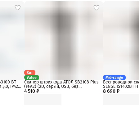
Хит
Value
Mid-range
B3100 BT
Сканер штрихкода АТОЛ SB2108 Plus
Беспроводной ск
5.0, IP42,
(rev.2) (2D, серый, USB, без
SENSE IS1402BT H
т.)
4 510 ₽
подставки, упаковка 1 шт.)
8 690 ₽
2.4Ghz, USB, черн