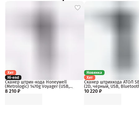
Хит
Новинка
Hi-end
Хит
Сканер штрих-кода Honeywell
Сканер штрихкода АТОЛ S
(Metrologic) 1470g Voyager (USB,
(2D, черный, USB, Bluetooth 
8 210 ₽
Черный, арт. 1470G2D-2USB-33502)
10 220 ₽
c подставкой, упаковка 1 ш