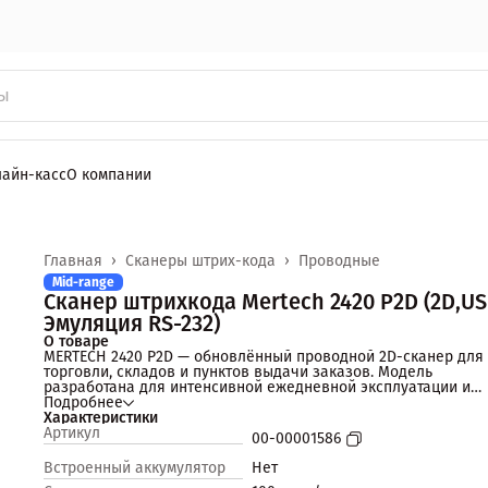
ФН - Бесплатно
лайн-касс
О компании
Главная
›
Сканеры штрих-кода
›
Проводные
Mid-range
Сканер штрихкода Mertech 2420 P2D (2D,U
Эмуляция RS-232)
О товаре
MERTECH 2420 P2D — обновлённый проводной 2D-сканер для
торговли, складов и пунктов выдачи заказов. Модель
разработана для интенсивной ежедневной эксплуатации и
получила улучшенную аппаратную платформу, доработанну
Подробнее
индикацию и усиленную защиту корпуса.
Характеристики
Сканер рассчитан на стабильную работу с маркировкой, выс
Артикул
00-00001586
нагрузкой и «сложными» штрих-кодами, где важны скорость
распознавания, минимальное количество повторных
Встроенный аккумулятор
Нет
сканирований и предсказуемое поведение устройства.