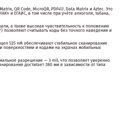
rix, QR Code, MicroQR, PDF417, Data Matrix и Aztec. Это
К» и ЕГАИС, в том числе при учёте алкоголя, табака,
кали, а также высокая чувствительность к положению
0°) позволяют считывать коды без точного наведения и
ицел 525 nM обеспечивают стабильное сканирование
и поверхностями и кодами на экранах мобильных
мальное разрешение — 3 mil, что позволяет уверенно
анирования достигает 380 мм в зависимости от типа