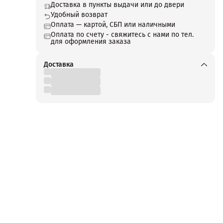
дуль
Доставка в пункты выдачи или до двери
чную
Удобный возврат
аботы
Оплата — картой, СБП или наличными
Оплата по счету - свяжитесь с нами по тел.
ata
для оформления заказа
ет
» и
ви и
Доставка
и
ь