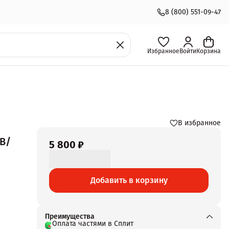
8 (800) 551-09-47
Избранное
Войти
Корзина
В избранное
SB/
5 800 ₽
Добавить в корзину
ю
окой
Преимущества
Оплата частями в Сплит