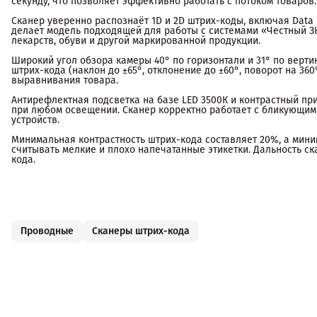
секунду, что позволяет эффективно работать с потоком товаров.
Сканер уверенно распознаёт 1D и 2D штрих-коды, включая Data Mat
делает модель подходящей для работы с системами «Честный ЗНА
лекарств, обуви и другой маркированной продукции.
Широкий угол обзора камеры 40° по горизонтали и 31° по верти
штрих-кода (наклон до ±65°, отклонение до ±60°, поворот на 36
выравнивания товара.
Антирефлектная подсветка на базе LED 3500К и контрастный пр
при любом освещении. Сканер корректно работает с бликующим
устройств.
Минимальная контрастность штрих-кода составляет 20%, а мини
считывать мелкие и плохо напечатанные этикетки. Дальность ск
кода.
Проводные
Сканеры штрих-кода