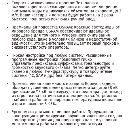
Скорость, исключающая простои: Технология
высокоскоростного сканирования позволяет уверенно
считывать коды с движущихся объектов на скорости до 2
м/с. Ваши кассиры и логисты будут работать в 2 раза
быстрее, полностью исключая ручной ввод.
Премиальная подсветка OSRAM: Красные светодиоды от
мирового бренда OSRAM обеспечивают идеальное
освещение для точного и мгновенного считывания
любого кода, даже в условиях бликов и недостаточной
видимости. Это значительно повышает первый проход и
снижает усталость оператора.
Гибкая настройка под любую систему: Расширенные
программные настройки позволяют гибко
управлять префиксами, суффиксами, тональностью и
громкостью звукового сигнала. Легко интегрируйте
сканер в любую IT-инфраструктуру и товароучетные
системы (1С, SAP и др.) без потери данных.
Промышленная надежность и защита: Корпус сканера
обладает усиленной электростатической защитой (8 кВ
при касании/15 кВ по воздуху), что предотвращает выход
из строя из-за статического электричества. Устройство
стабильно работает в широком температурном диапазоне
и при влажности 5-95%.
Эргономика для многосменной работы: Продуманная
конструкция и регулируемая звуковая индикация создают
комфортные условия для операторов даже в условиях
многосменной работы и высокого уровня шума.