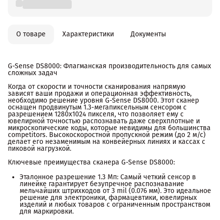
О товаре
Характеристики
Документы
G-Sense DS8000: Флагманская производительность для самых
сложных задач
Когда от скорости и точности сканирования напрямую
зависят ваши продажи и операционная эффективность,
необходимо решение уровня G-Sense DS8000. Этот сканер
оснащен продвинутым 1.3-мегапиксельным сенсором с
разрешением 1280x1024 пикселя, что позволяет ему с
ювелирной точностью распознавать даже сверхплотные и
микроскопические коды, которые невидимы для большинства
competitors. Высокоскоростной пропускной режим (до 2 м/с)
делает его незаменимым на конвейерных линиях и кассах с
пиковой нагрузкой.
Ключевые преимущества сканера G-Sense DS8000:
Эталонное разрешение 1.3 Мп: Самый четкий сенсор в
линейке гарантирует безупречное распознавание
мельчайших штрихкодов от 3 mil (0.076 мм). Это идеальное
решение для электроники, фармацевтики, ювелирных
изделий и любых товаров с ограниченным пространством
для маркировки.