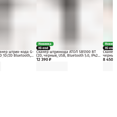
Новинка
Новинк
Hi-end
Hi-end
анер штрих-кода G-
Сканер штрихкода АТОЛ SB5100 BT
Сканер 
D 1D/2D Bluetooth,
(2D, черный, USB, Bluetooth 5.0, IP42,
черный, 
ый, dongle
12 390 ₽
c подставкой, упаковка 1 шт.)
8 450 ₽
упаковка