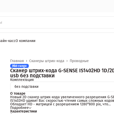
лайн-касс
О компании
Главная
›
Сканеры штрих-кода
›
Проводные
Mid-range
Сканер штрих-кода G-SENSE IS1402HD 1D/2
usb без подставки
Комплектация
без подставки
О товаре
Новый 2D сканер штрих-кода увеличенного разрешения G-S
IS1402HD удивит Вас скоростью чтения самых сложных кодов
Обладает HD - матрицей с разрешением 1280*800 pix, что
позволяет читать самые плотные, поврежденные,
Подробнее
малоконтрастные коды.
Характеристики