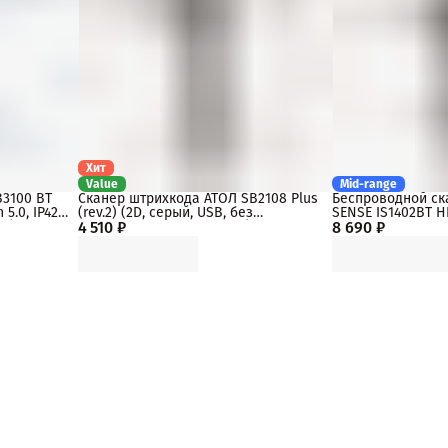
Хит
Value
Mid-range
B3100 BT
Сканер штрихкода АТОЛ SB2108 Plus
Беспроводной ск
5.0, IP42,
(rev.2) (2D, серый, USB, без
SENSE IS1402BT H
т.)
4 510 ₽
подставки, упаковка 1 шт.)
8 690 ₽
2.4Ghz, USB, черн