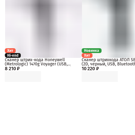
Хит
Новинка
Hi-end
Хит
Сканер штрих-кода Honeywell
Сканер штрихкода АТОЛ S
(Metrologic) 1470g Voyager (USB,
(2D, черный, USB, Bluetooth 
8 210 ₽
Черный, арт. 1470G2D-2USB-33502)
10 220 ₽
c подставкой, упаковка 1 ш