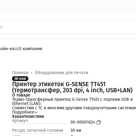
лайн-касс
О компании
Главная
›
Оборудование для печати
Hi-end
Принтер этикеток G-SENSE TT451
(термотрансфер, 203 dpi, 4 inch, USB+LAN)
О товаре
Термо-трансферный принтер G-Sense ТТ451 с портами USB и
Ethernet (LAN):
Совместим с 1С и многими другими товароучетными системам
Подробнее
Конструкция с двумя двигателями.
Характеристики
Артикул
00-00001624
Высокая скорость печати 127 мм/с.
Ресурс печатной головки
30 км
Большая емкость ленты риббона до 300 м,