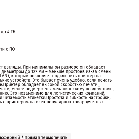
до 4 ГБ
ти с ПО
ет взгляды. При минимальном размере он обладает
 диаметром до 127 мм – меньше простоев из-за смены
LAN), который позволяет подключить принтер на
ьких устройств. Это бывает очень удобно, если печать
де.Принтер обладает высокой скоростью печати
ечати, менее подвержены механическому воздействию,
нию. Это незаменимо для логистических компаний,
и читаемость этикетки.Простота и гибкость настройки,
ь с принтером на всех популярных товароучетных
нсферный / Прямая термопечать