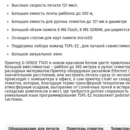
Высокая скорость печати 127 мм/с.
Большая емкость ленты риббона до 300 м,
Большая емкость для рулона этикеток до 127 мм в диаметре
Большой объем памяти 8 МБ Flash, 8 МБ SDRAM, расширяется 
Оснащен слотом для карт памяти microSD
Поддержка набора команд TSPL-EZ , для лучшей совместимос
Большое визуальное окно
Принтер G-SENSE ТТ451 в новом красивом белом цвете привлека
большой вместимостью – риббон до 300 метров и рулон этикеток
расходных материалов.Принтер оборудован разъемом Ethernet (
значительном расстоянии, или настроить печать сразу от нескол
происходит с компьютера в офисе, а сам принтер стоит на скла
этикеток, которые, благодаря термо-трансферной технологии п
атмосферным осадкам, выгоранию от солнечных лучей и истира
складских комплексов и мест, где требуется долгая сохранность 
уникальный язык программирования TSPL-EZ позволяют работат
системах.
Оборудование для печати
Принтеры этикеток
Термотра