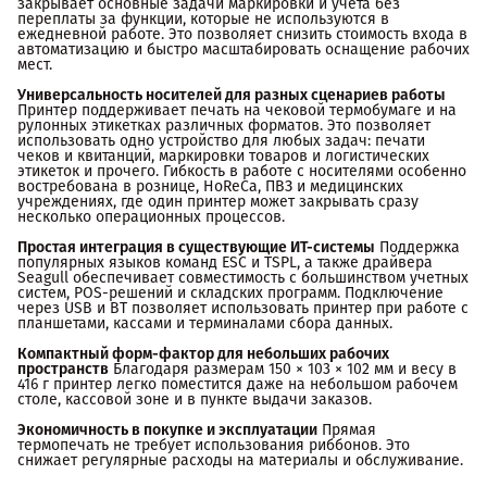
закрывает основные задачи маркировки и учета без
переплаты за функции, которые не используются в
ежедневной работе. Это позволяет снизить стоимость входа в
автоматизацию и быстро масштабировать оснащение рабочих
мест.
Универсальность носителей для разных сценариев работы
Принтер поддерживает печать на чековой термобумаге и на
рулонных этикетках различных форматов. Это позволяет
использовать одно устройство для любых задач: печати
чеков и квитанций, маркировки товаров и логистических
этикеток и прочего. Гибкость в работе с носителями особенно
востребована в рознице, HoReCa, ПВЗ и медицинских
учреждениях, где один принтер может закрывать сразу
несколько операционных процессов.
Простая интеграция в существующие ИТ-системы
Поддержка
популярных языков команд ESC и TSPL, а также драйвера
Seagull обеспечивает совместимость с большинством учетных
систем, POS-решений и складских программ. Подключение
через USB и BT позволяет использовать принтер при работе с
планшетами, кассами и терминалами сбора данных.
Компактный форм-фактор для небольших рабочих 
пространств
Благодаря размерам 150 × 103 × 102 мм и весу в
416 г принтер легко поместится даже на небольшом рабочем
столе, кассовой зоне и в пункте выдачи заказов.
Экономичность в покупке и эксплуатации
Прямая
термопечать не требует использования риббонов. Это
снижает регулярные расходы на материалы и обслуживание.