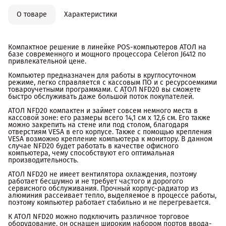
О товаре
Характеристики
Компактное решение в линейке POS-компьютеров АТОЛ на
базе современного и мощного процессора Celeron J6412 по
привлекательной цене.
Компьютер предназначен для работы в круглосуточном
режиме, легко справляется с кассовым ПО и с ресурсоемкими
товароучетными программами. С АТОЛ NFD20 вы сможете
быстро обслуживать даже большой поток покупателей.
АТОЛ NFD20 компактен и займет совсем немного места в
кассовой зоне: его размеры всего 14,1 см х 12,6 см. Его также
можно закрепить на стене или под столом, благодаря
отверстиям VESA в его корпусе. Также с помощью крепления
VESA возможно крепление компьютера к монитору. В данном
случае NFD20 будет работать в качестве офисного
компьютера, чему способствуют его оптимальная
производительность.
АТОЛ NFD20 не имеет вентилятора охлаждения, поэтому
работает бесшумно и не требует частого и дорогого
сервисного обслуживания. Прочный корпус-радиатор из
алюминия рассеивает тепло, выделяемое в процессе работы,
поэтому компьютер работает стабильно и не перегревается.
К АТОЛ NFD20 можно подключить различное торговое
оборудование, он оснащен широким набором портов ввода-