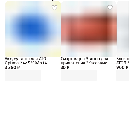
Аккумулятор для ATOL
Смарт-карта Эвотор для
Блок пит
Optima 7.4v 5200Ah (4
приложения "Кассовые
АТОЛ MAR
3 380 ₽
элемента)
30 ₽
сервисы"
900 ₽
подключе