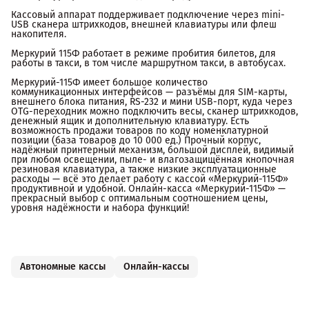
Кассовый аппарат поддерживает подключение через mini-
USB сканера штрихкодов, внешней клавиатуры или флеш
накопителя.
Меркурий 115Ф работает в режиме пробития билетов, для
работы в такси, в том числе маршрутном такси, в автобусах.
Меркурий-115Ф имеет большое количество
коммуникационных интерфейсов — разъёмы для SIM-карты,
внешнего блока питания, RS-232 и мини USB-порт, куда через
OTG-переходник можно подключить весы, сканер штрихкодов,
денежный ящик и дополнительную клавиатуру. Есть
возможность продажи товаров по коду номенклатурной
позиции (база товаров до 10 000 ед.) Прочный корпус,
надёжный принтерный механизм, большой дисплей, видимый
при любом освещении, пыле- и влагозащищённая кнопочная
резиновая клавиатура, а также низкие эксплуатационные
расходы — всё это делает работу с кассой «Меркурий-115Ф»
продуктивной и удобной. Онлайн-касса «Меркурий-115Ф» —
прекрасный выбор с оптимальным соотношением цены,
уровня надёжности и набора функций!
Автономные кассы
Онлайн-кассы