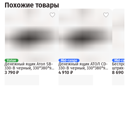
Похожие товары
Value
Mid-range
Mid-rang
Денежный ящик Атол SB-
Денежный ящик АТОЛ CD-
Беспров
330-B черный, 330*380*90,
330-B черный, 330*380*90,
штрих-к
3 790 ₽
механический
4 910 ₽
24V
8 690 ₽
IS1402BT
Bluetooth
черный, 