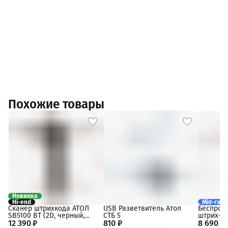
Похожие товары
Новинка
Hi-end
Mid-rang
Сканер штрихкода АТОЛ
USB Разветвитель Атол
Беспров
SB5100 BT (2D, черный,
СТБ 5
штрих-к
12 390 ₽
USB, Bluetooth 5.0, IP42, c
810 ₽
8 690 ₽
IS1402BT