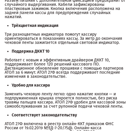
Разъем питания с дополнительной фиксацией предохранит от
случайного выдергивания. Кабели зафиксированы
пластиковым зажимом. Кнопка включения расположена на
задней панели кассы для предупреждения случайных
нажатий.
Трёхцветная индикация
Три разноцветных индикатора помогут кассиру
ориентироваться в показаниях кассы. За метр до окончания
чековой ленты зажигается отдельный световой индикатор.
Поддержка ДККТ 10
Работает с новым и эффективным драйвером ДККТ 10,
поддерживает более 120 решений кассового ПО.
Дистанционное обновление прошивки с помощью партнеров
АТОЛ за 6 минут. АТОЛ 27Ф всегда поддерживает последние
изменения в законодательстве.
Удобно для кассира
Заменить чековую ленту легко: одно нажатие кнопки — и
подпружиненная крышка откроется полностью, без риска
травмы пальцев кассира. АТОЛ 27Ф удобен для кассовой зоны
самообслуживания за счет рулонной подачи чековой ленты.
Соответствует законодательству
АТОЛ 27Ф включена в реестр онлайн-ККТ приказом ФНС
России от 19.02.2019 №ЕД-7-20/75@. Онлайн-касса