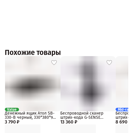
Похожие товары
Value
Mid-rang
Денежный ящик Атол SB-
Беспроводной сканер
Беспров
330-B черный, 330*380*90,
штрих-кода G-SENSE
штрих-к
3 790 ₽
механический
13 360 ₽
IS1408BT HD 2D Bluetooth,
8 690 ₽
IS1402BT
USB, черный,cradle с
Bluetooth
подставкой
черный, 