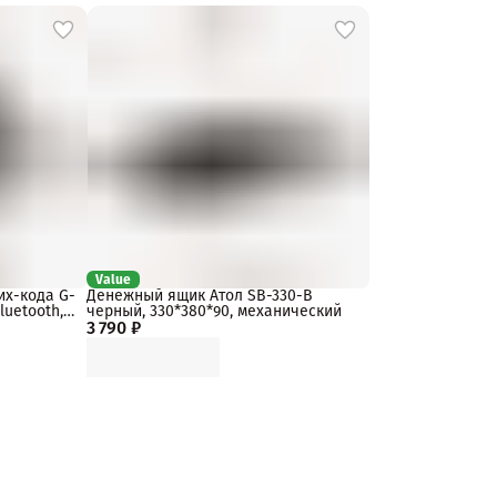
Value
их-кода G-
Денежный ящик Атол SB-330-B
luetooth,
черный, 330*380*90, механический
3 790 ₽