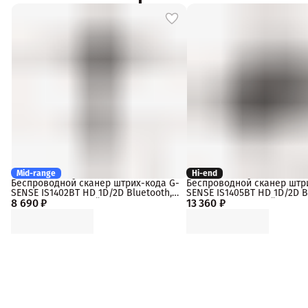
Mid-range
Hi-end
Беспроводной сканер штрих-кода G-
Беспроводной сканер штр
SENSE IS1402BT HD 1D/2D Bluetooth,
SENSE IS1405BT HD 1D/2D B
8 690 ₽
2.4Ghz, USB, черный, dongle
13 360 ₽
2.4Ghz, USB, черный, cradle