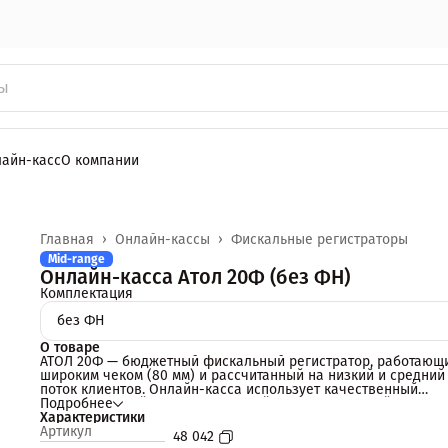
лайн-касс
О компании
Главная
›
Онлайн-кассы
›
Фискальные регистраторы
Mid-range
Онлайн-касса Атол 20Ф (без ФН)
Комплектация
без ФН
О товаре
АТОЛ 20Ф — бюджетный фискальный регистратор, работающ
широким чеком (80 мм) и рассчитанный на низкий и средний
поток клиентов. Онлайн-касса использует качественный
автоматический отрезчик чековой ленты. Надежный механи
Подробнее
защищает от заклинивания ножа.
Характеристики
Экономит ваши деньги
Артикул
48 042