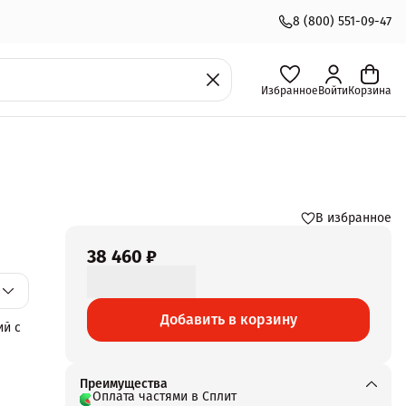
8 (800) 551-09-47
Избранное
Войти
Корзина
В избранное
38 460 ₽
Добавить в корзину
ий с
зм
Преимущества
Оплата частями в Сплит