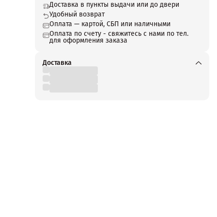
Доставка в пункты выдачи или до двери
Удобный возврат
еля
Оплата — картой, СБП или наличными
ого
Оплата по счету - свяжитесь с нами по тел.
для оформления заказа
ать
ий
Доставка
 в
ссы.
ять