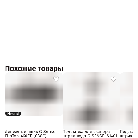
Похожие товары
Hi-end
Денежный ящик G-Sense
Подставка для сканера
Подставк
FlipTop-460FT, (6B8C),
штрих-кода G-SENSE IS1401
штрих-к