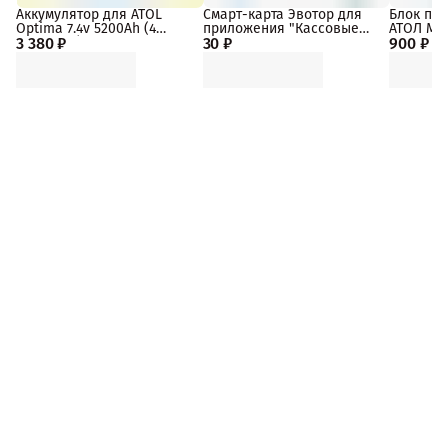
Аккумулятор для ATOL
Смарт-карта Эвотор для
Блок пит
Optima 7.4v 5200Ah (4
приложения "Кассовые
АТОЛ MAR
3 380 ₽
элемента)
30 ₽
сервисы"
900 ₽
подключе