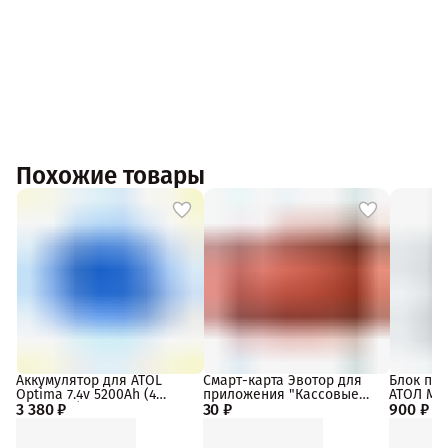
Похожие товары
Аккумулятор для ATOL
Смарт-карта Эвотор для
Блок пит
Optima 7.4v 5200Ah (4
приложения "Кассовые
АТОЛ MAR
3 380 ₽
элемента)
30 ₽
сервисы"
900 ₽
подключе