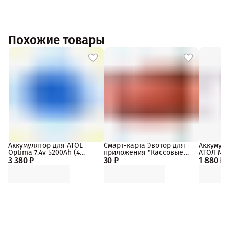
Похожие товары
Аккумулятор для ATOL
Смарт-карта Эвотор для
Аккумуля
Optima 7.4v 5200Ah (4
приложения "Кассовые
АТОЛ MAR
3 380 ₽
элемента)
30 ₽
сервисы"
1 880 ₽
модифик