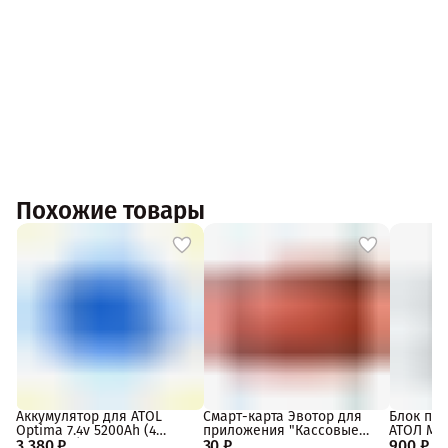
Похожие товары
Аккумулятор для ATOL
Смарт-карта Эвотор для
Блок пит
Optima 7.4v 5200Ah (4
приложения "Кассовые
АТОЛ MAR
3 380 ₽
элемента)
30 ₽
сервисы"
900 ₽
подключе